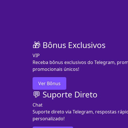
🎁 Bônus Exclusivos
VIP
Receba bônus exclusivos do Telegram, prom
promocionais únicos!
Ver Bônus
💬 Suporte Direto
Chat
Suporte direto via Telegram, respostas ráp
personalizado!