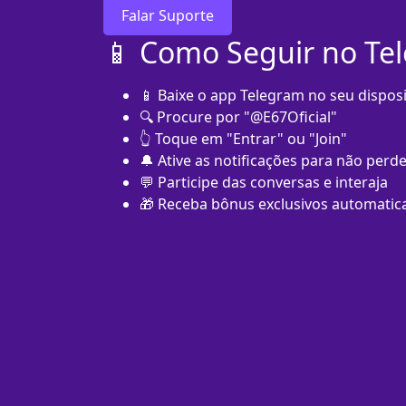
Falar Suporte
📱 Como Seguir no Te
📱 Baixe o app Telegram no seu disposi
🔍 Procure por "@E67Oficial"
👆 Toque em "Entrar" ou "Join"
🔔 Ative as notificações para não perd
💬 Participe das conversas e interaja
🎁 Receba bônus exclusivos automati