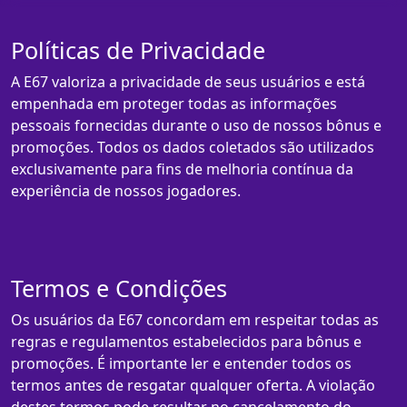
Políticas de Privacidade
A E67 valoriza a privacidade de seus usuários e está
empenhada em proteger todas as informações
pessoais fornecidas durante o uso de nossos bônus e
promoções. Todos os dados coletados são utilizados
exclusivamente para fins de melhoria contínua da
experiência de nossos jogadores.
Termos e Condições
Os usuários da E67 concordam em respeitar todas as
regras e regulamentos estabelecidos para bônus e
promoções. É importante ler e entender todos os
termos antes de resgatar qualquer oferta. A violação