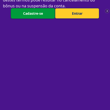
destes termos pode resultar no cancelamento do
bônus ou na suspensão da conta.
X
Cadastre-se
Entrar