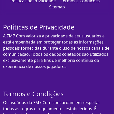
Políticas de Privacidade
Termos e Condições
Sitemap
Políticas de Privacidade
A 7M7 Com valoriza a privacidade de seus usuários e
está empenhada em proteger todas as informações
pessoais fornecidas durante o uso de nossos canais de
comunicação. Todos os dados coletados são utilizados
exclusivamente para fins de melhoria contínua da
experiência de nossos jogadores.
Termos e Condições
Os usuários da 7M7 Com concordam em respeitar
todas as regras e regulamentos estabelecidos. É