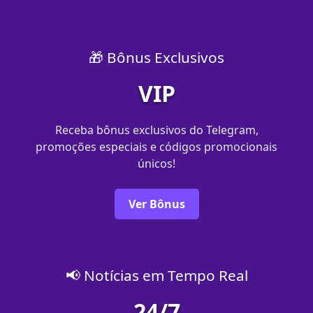
🎁 Bônus Exclusivos
VIP
Receba bônus exclusivos do Telegram,
promoções especiais e códigos promocionais
únicos!
Ver Bônus
📢 Notícias em Tempo Real
24/7