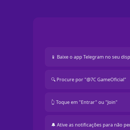
📱 Baixe o app Telegram no seu disp
🔍 Procure por "@7C GameOficial"
👆 Toque em "Entrar" ou "Join"
🔔 Ative as notificações para não p