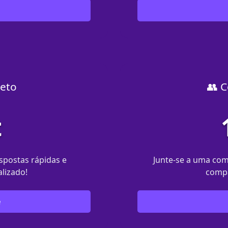
reto
👥 
t
espostas rápidas e
Junte-se a uma com
lizado!
compa
e