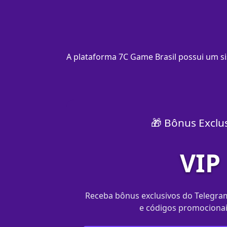
A plataforma 7C Game Brasil possui um sis
🎁 Bônus Exclu
VIP
Receba bônus exclusivos do Telegra
e códigos promocionai