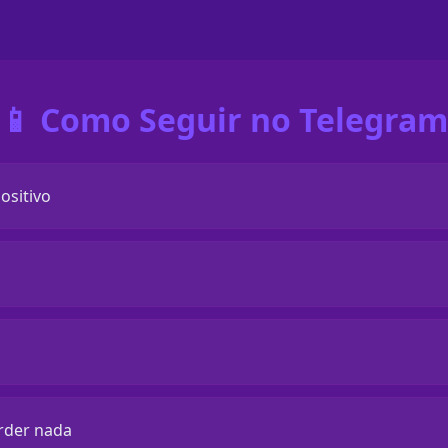
📱 Como Seguir no Telegram
ositivo
erder nada