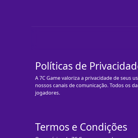
Políticas de Privacida
A 7C Game valoriza a privacidade de seus 
nossos canais de comunicação. Todos os dad
jogadores.
Termos e Condições