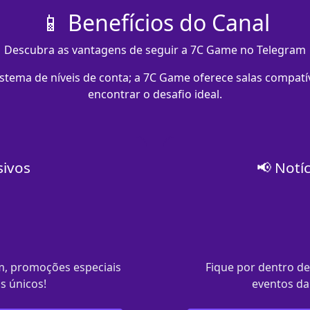
📱 Benefícios do Canal
Descubra as vantagens de seguir a 7C Game no Telegram
tema de níveis de conta; a 7C Game oferece salas compatív
encontrar o desafio ideal.
sivos
📢 Notí
m, promoções especiais
Fique por dentro d
s únicos!
eventos da