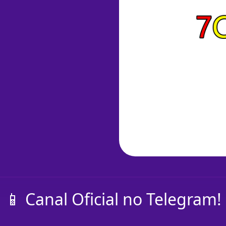
📱 Canal Oficial no Telegram!