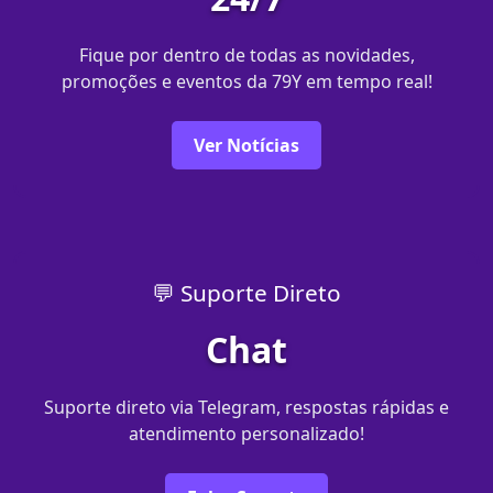
Fique por dentro de todas as novidades,
promoções e eventos da 79Y em tempo real!
Ver Notícias
💬 Suporte Direto
Chat
Suporte direto via Telegram, respostas rápidas e
atendimento personalizado!