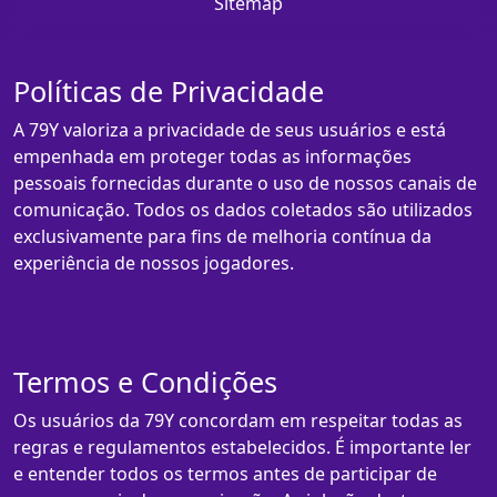
Sitemap
Políticas de Privacidade
A 79Y valoriza a privacidade de seus usuários e está
empenhada em proteger todas as informações
pessoais fornecidas durante o uso de nossos canais de
comunicação. Todos os dados coletados são utilizados
exclusivamente para fins de melhoria contínua da
experiência de nossos jogadores.
Termos e Condições
Os usuários da 79Y concordam em respeitar todas as
regras e regulamentos estabelecidos. É importante ler
e entender todos os termos antes de participar de