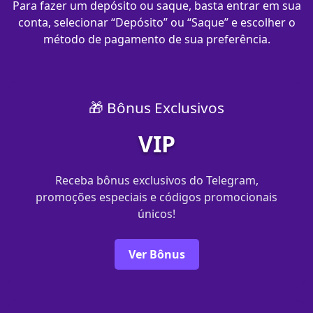
Para fazer um depósito ou saque, basta entrar em sua
conta, selecionar “Depósito” ou “Saque” e escolher o
método de pagamento de sua preferência.
🎁 Bônus Exclusivos
VIP
Receba bônus exclusivos do Telegram,
promoções especiais e códigos promocionais
únicos!
Ver Bônus