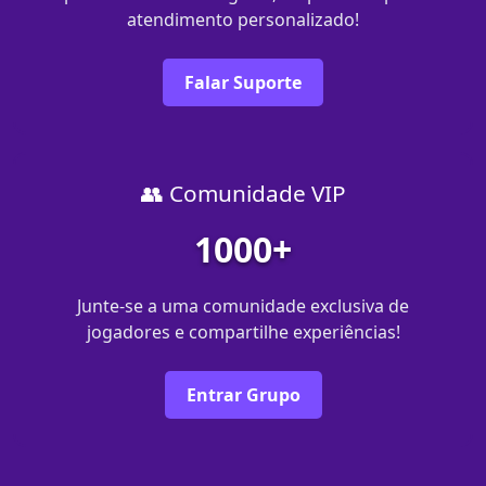
atendimento personalizado!
Falar Suporte
👥 Comunidade VIP
1000+
Junte-se a uma comunidade exclusiva de
jogadores e compartilhe experiências!
Entrar Grupo