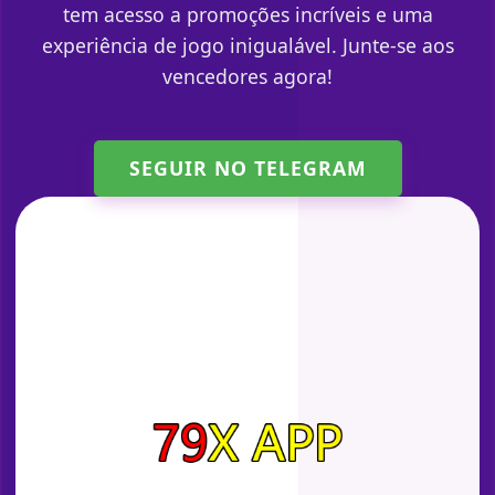
tem acesso a promoções incríveis e uma
experiência de jogo inigualável. Junte-se aos
vencedores agora!
SEGUIR NO TELEGRAM