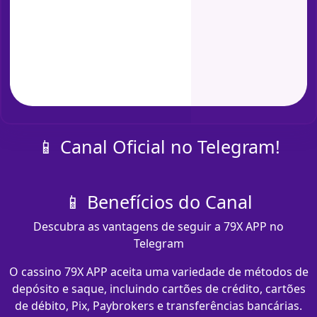
📱 Canal Oficial no Telegram!
📱 Benefícios do Canal
Descubra as vantagens de seguir a 79X APP no
Telegram
O cassino 79X APP aceita uma variedade de métodos de
depósito e saque, incluindo cartões de crédito, cartões
de débito, Pix, Paybrokers e transferências bancárias.