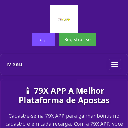
Login
Registrar-se
Menu
📱 79X APP A Melhor
Plataforma de Apostas
Cadastre-se na 79X APP para ganhar bônus no
cadastro e em cada recarga. Com a 79X APP, você