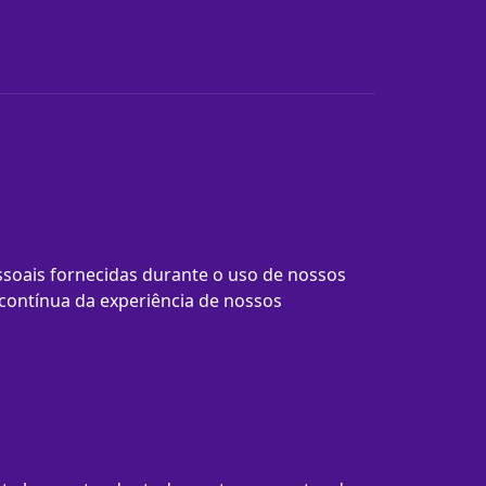
ssoais fornecidas durante o uso de nossos
 contínua da experiência de nossos