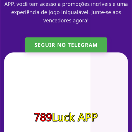
APP, você tem acesso a promoções incríveis e uma
experiência de jogo inigualável. Junte-se aos
vencedores agora!
SEGUIR NO TELEGRAM