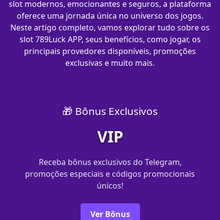
slot modernos, emocionantes e seguros, a plataforma
oferece uma jornada única no universo dos jogos.
Neste artigo completo, vamos explorar tudo sobre os
slot 789Luck APP, seus benefícios, como jogar, os
principais provedores disponíveis, promoções
exclusivas e muito mais.
🎁 Bônus Exclusivos
VIP
Receba bônus exclusivos do Telegram,
promoções especiais e códigos promocionais
únicos!
Ver Bônus