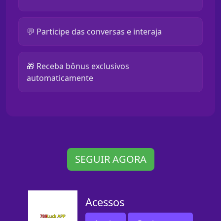
💬 Participe das conversas e interaja
🎁 Receba bônus exclusivos
automaticamente
SEGUIR AGORA
Acessos