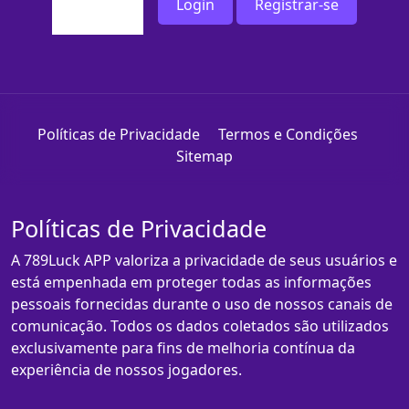
Login
Registrar-se
Políticas de Privacidade
Termos e Condições
Sitemap
Políticas de Privacidade
A 789Luck APP valoriza a privacidade de seus usuários e
está empenhada em proteger todas as informações
pessoais fornecidas durante o uso de nossos canais de
comunicação. Todos os dados coletados são utilizados
exclusivamente para fins de melhoria contínua da
experiência de nossos jogadores.