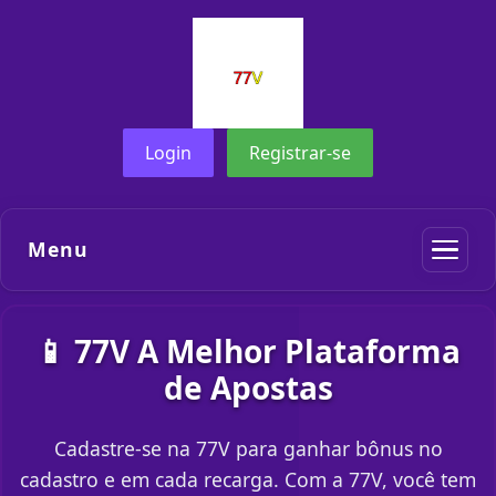
Login
Registrar-se
Menu
📱 77V A Melhor Plataforma
de Apostas
Cadastre-se na 77V para ganhar bônus no
cadastro e em cada recarga. Com a 77V, você tem