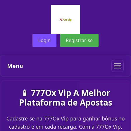
Login
Registrar-se
Menu
📱 777Ox Vip A Melhor
Plataforma de Apostas
Cadastre-se na 777Ox Vip para ganhar bônus no
cadastro e em cada recarga. Com a 777Ox Vip,