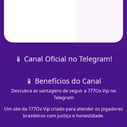
📱 Canal Oficial no Telegram!
📱 Benefícios do Canal
Descubra as vantagens de seguir a 777Ox Vip no
Telegram
Um site da 777Ox Vip criado para atender os jogadores
brasileiros com justiça e honestidade.