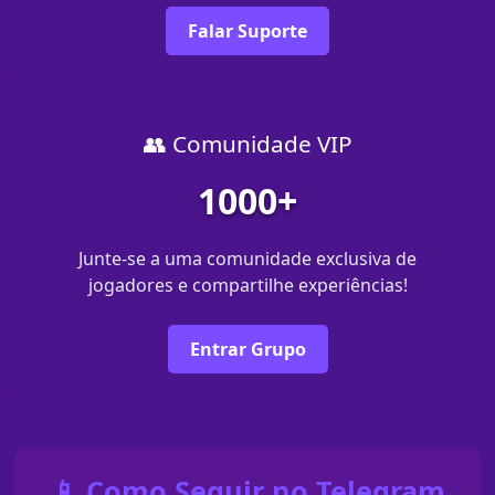
Falar Suporte
👥 Comunidade VIP
1000+
Junte-se a uma comunidade exclusiva de
jogadores e compartilhe experiências!
Entrar Grupo
📱 Como Seguir no Telegram