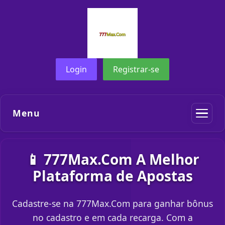
Login
Registrar-se
Menu
📱 777Max.Com A Melhor
Plataforma de Apostas
Cadastre-se na 777Max.Com para ganhar bônus
no cadastro e em cada recarga. Com a