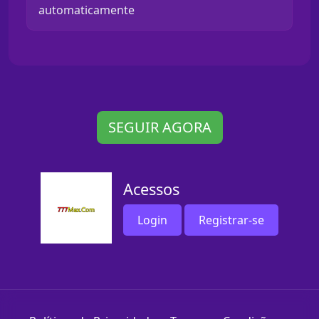
automaticamente
SEGUIR AGORA
Acessos
Login
Registrar-se