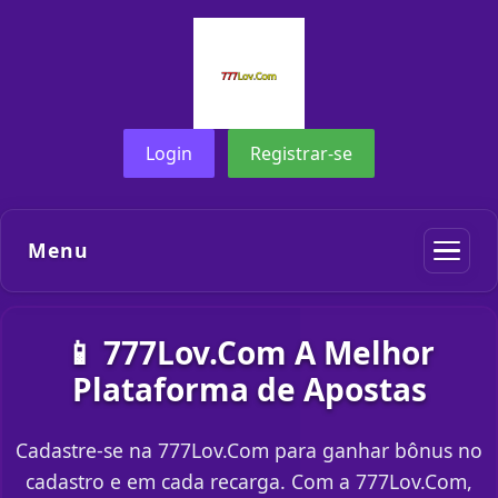
Login
Registrar-se
Menu
📱 777Lov.Com A Melhor
Plataforma de Apostas
Cadastre-se na 777Lov.Com para ganhar bônus no
cadastro e em cada recarga. Com a 777Lov.Com,