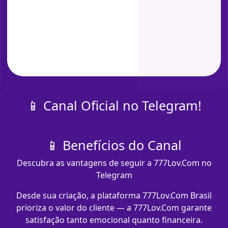
📱 Canal Oficial no Telegram!
📱 Benefícios do Canal
Descubra as vantagens de seguir a 777Lov.Com no
Telegram
Desde sua criação, a plataforma 777Lov.Com Brasil
prioriza o valor do cliente — a 777Lov.Com garante
satisfação tanto emocional quanto financeira.