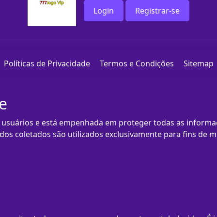
Login
Registrar-se
Políticas de Privacidade
Termos e Condições
Sitemap
de
us usuários e está empenhada em proteger todas as informa
os coletados são utilizados exclusivamente para fins de m