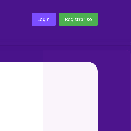
Login
Registrar-se