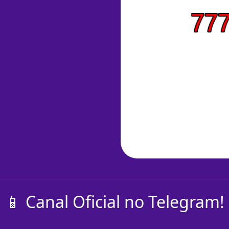
📱 Canal Oficial no Telegram!