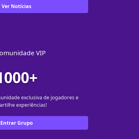
Ver Notícias
Comunidade VIP
1000+
unidade exclusiva de jogadores e
rtilhe experiências!
Entrar Grupo