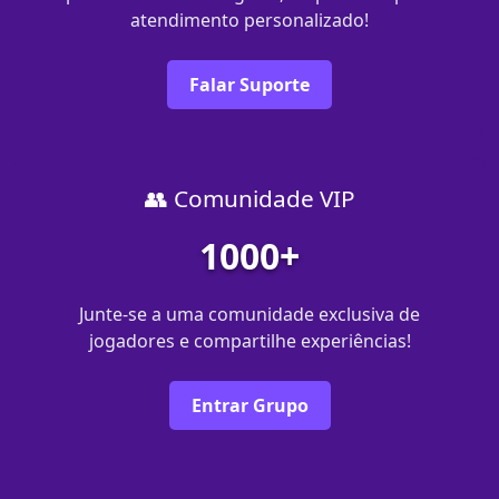
atendimento personalizado!
Falar Suporte
👥 Comunidade VIP
1000+
Junte-se a uma comunidade exclusiva de
jogadores e compartilhe experiências!
Entrar Grupo