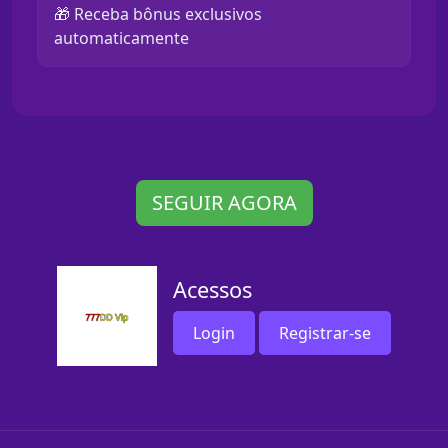
🎁 Receba bônus exclusivos
automaticamente
SEGUIR AGORA
Acessos
Login
Registrar-se