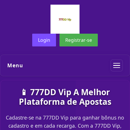
Login
Registrar-se
Menu
📱 777DD Vip A Melhor
Plataforma de Apostas
Cadastre-se na 777DD Vip para ganhar bônus no
cadastro e em cada recarga. Com a 777DD Vip,