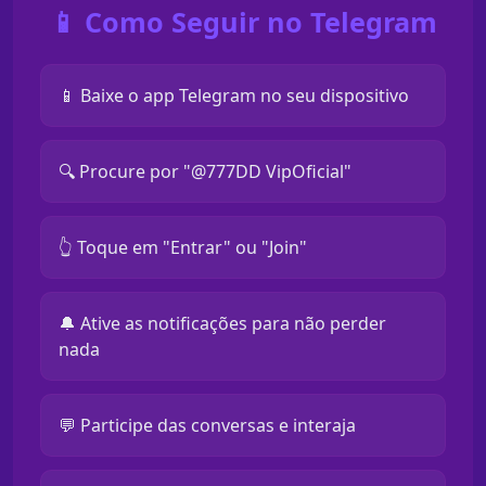
📱 Como Seguir no Telegram
📱 Baixe o app Telegram no seu dispositivo
🔍 Procure por "@777DD VipOficial"
👆 Toque em "Entrar" ou "Join"
🔔 Ative as notificações para não perder
nada
💬 Participe das conversas e interaja