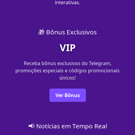
interativas.
🎁 Bônus Exclusivos
VIP
Receba bônus exclusivos do Telegram,
promoções especiais e códigos promocionais
únicos!
Ver Bônus
📢 Notícias em Tempo Real