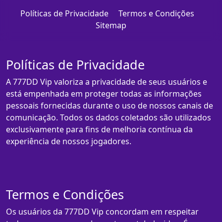
Políticas de Privacidade
Termos e Condições
Sitemap
Políticas de Privacidade
A 777DD Vip valoriza a privacidade de seus usuários e
está empenhada em proteger todas as informações
pessoais fornecidas durante o uso de nossos canais de
comunicação. Todos os dados coletados são utilizados
exclusivamente para fins de melhoria contínua da
experiência de nossos jogadores.
Termos e Condições
Os usuários da 777DD Vip concordam em respeitar