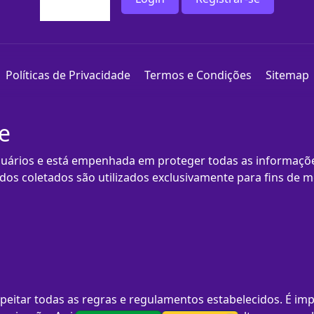
Políticas de Privacidade
Termos e Condições
Sitemap
de
usuários e está empenhada em proteger todas as informaçõ
os coletados são utilizados exclusivamente para fins de m
itar todas as regras e regulamentos estabelecidos. É imp