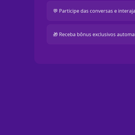
💬 Participe das conversas e interaj
🎁 Receba bônus exclusivos autom