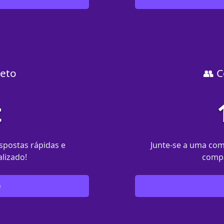
reto
👥 
t
espostas rápidas e
Junte-se a uma com
lizado!
compa
e