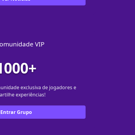
Comunidade VIP
1000+
unidade exclusiva de jogadores e
rtilhe experiências!
Entrar Grupo