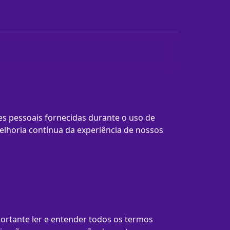
es pessoais fornecidas durante o uso de
elhoria contínua da experiência de nossos
ortante ler e entender todos os termos