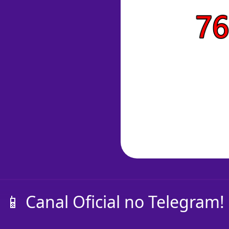
📱 Canal Oficial no Telegram!