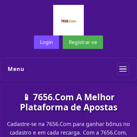
Login
Registrar-se
Menu
📱 7656.Com A Melhor
Plataforma de Apostas
Cadastre-se na 7656.Com para ganhar bônus no
cadastro e em cada recarga. Com a 7656.Com,