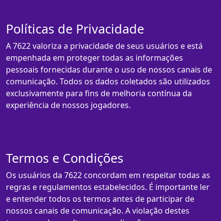
Políticas de Privacidade
A 7622 valoriza a privacidade de seus usuários e está
empenhada em proteger todas as informações
pessoais fornecidas durante o uso de nossos canais de
comunicação. Todos os dados coletados são utilizados
exclusivamente para fins de melhoria contínua da
experiência de nossos jogadores.
Termos e Condições
Os usuários da 7622 concordam em respeitar todas as
regras e regulamentos estabelecidos. É importante ler
e entender todos os termos antes de participar de
nossos canais de comunicação. A violação destes