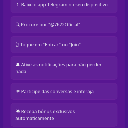
📱 Baixe o app Telegram no seu dispositivo
🔍 Procure por "@7622Oficial"
👆 Toque em "Entrar" ou "Join"
🔔 Ative as notificações para não perder
nada
💬 Participe das conversas e interaja
🎁 Receba bônus exclusivos
automaticamente