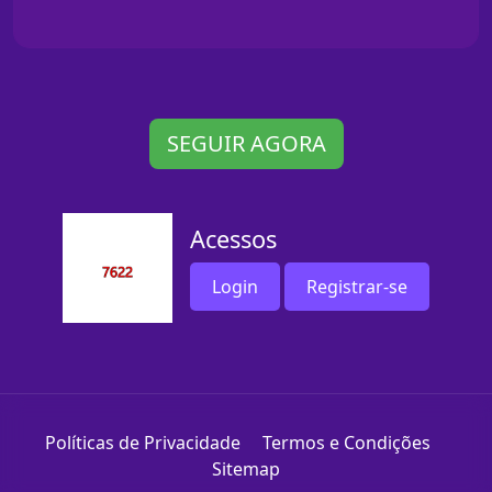
SEGUIR AGORA
Acessos
Login
Registrar-se
Políticas de Privacidade
Termos e Condições
Sitemap