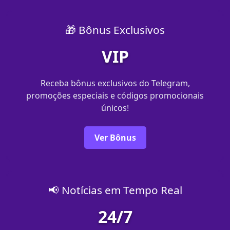
🎁 Bônus Exclusivos
VIP
Receba bônus exclusivos do Telegram,
promoções especiais e códigos promocionais
únicos!
Ver Bônus
📢 Notícias em Tempo Real
24/7