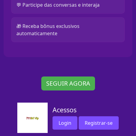
💬 Participe das conversas e interaja
🎁 Receba bônus exclusivos
automaticamente
SEGUIR AGORA
Acessos
Login
Registrar-se