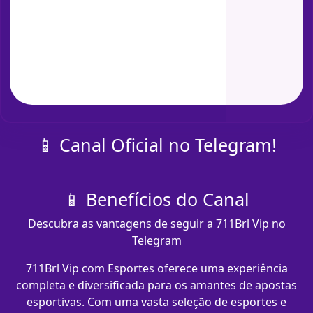
📱 Canal Oficial no Telegram!
📱 Benefícios do Canal
Descubra as vantagens de seguir a 711Brl Vip no
Telegram
711Brl Vip com​ Esportes oferece uma experiência
completa e diversificada para os amantes de apostas
esportivas. Com uma vasta seleção de esportes e