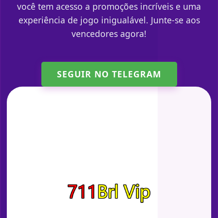
você tem acesso a promoções incríveis e uma
experiência de jogo inigualável. Junte-se aos
vencedores agora!
SEGUIR NO TELEGRAM