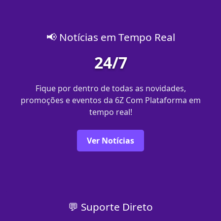
📢 Notícias em Tempo Real
24/7
Fique por dentro de todas as novidades,
promoções e eventos da 6Z Com Plataforma em
tempo real!
Ver Notícias
💬 Suporte Direto