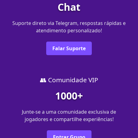
Chat
Suporte direto via Telegram, respostas rápidas e
atendimento personalizado!
Falar Suporte
👥 Comunidade VIP
1000+
Junte-se a uma comunidade exclusiva de
jogadores e compartilhe experiências!
Entrar Grupo