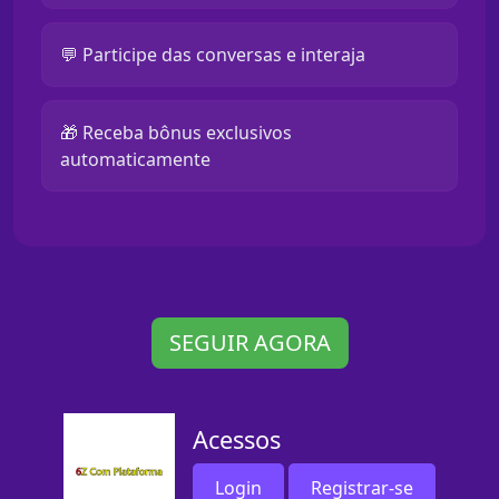
💬 Participe das conversas e interaja
🎁 Receba bônus exclusivos
automaticamente
SEGUIR AGORA
Acessos
Login
Registrar-se