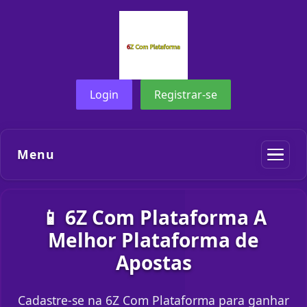
Login
Registrar-se
Menu
📱 6Z Com Plataforma A
Melhor Plataforma de
Apostas
Cadastre-se na 6Z Com Plataforma para ganhar