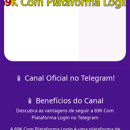
📱 Canal Oficial no Telegram!
📱 Benefícios do Canal
Descubra as vantagens de seguir a 69K Com
Plataforma Login no Telegram
A 69K Com Plataforma Login é uma plataforma de