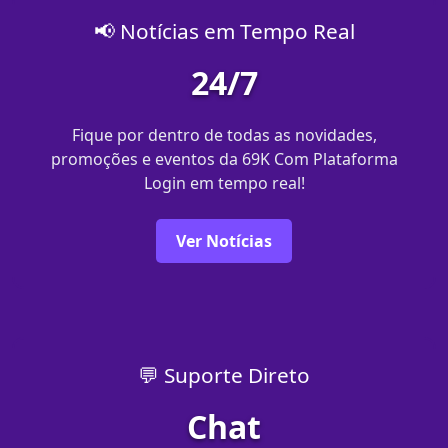
📢 Notícias em Tempo Real
24/7
Fique por dentro de todas as novidades,
promoções e eventos da 69K Com Plataforma
Login em tempo real!
Ver Notícias
💬 Suporte Direto
Chat