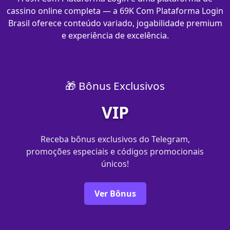
cassino online completa — a 69K Com Plataforma Login
Brasil oferece conteúdo variado, jogabilidade premium
e experiência de excelência.
🎁 Bônus Exclusivos
VIP
Receba bônus exclusivos do Telegram,
promoções especiais e códigos promocionais
únicos!
Ver Bônus