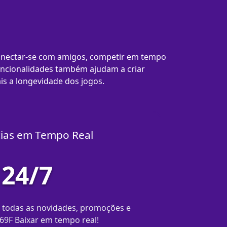
conectar-se com amigos, competir em tempo
funcionalidades também ajudam a criar
s a longevidade dos jogos.
cias em Tempo Real
24/7
e todas as novidades, promoções e
69F Baixar em tempo real!