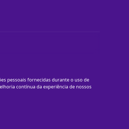
ões pessoais fornecidas durante o uso de
elhoria contínua da experiência de nossos