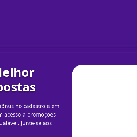
Melhor
postas
 bônus no cadastro e em
em acesso a promoções
ualável. Junte-se aos