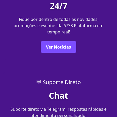
24/7
Fique por dentro de todas as novidades,
promoções e eventos da 6733 Plataforma em
tempo real!
Ver Notícias
💬 Suporte Direto
Chat
Suporte direto via Telegram, respostas rápidas e
atendimento personalizado!