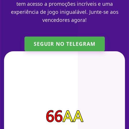
tem acesso a promoções incríveis e uma
experiência de jogo inigualável. Junte-se aos
vencedores agora!
SEGUIR NO TELEGRAM