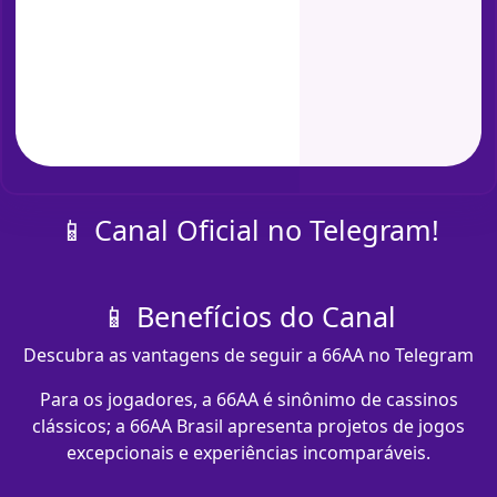
📱 Canal Oficial no Telegram!
📱 Benefícios do Canal
Descubra as vantagens de seguir a 66AA no Telegram
Para os jogadores, a 66AA é sinônimo de cassinos
clássicos; a 66AA Brasil apresenta projetos de jogos
excepcionais e experiências incomparáveis.