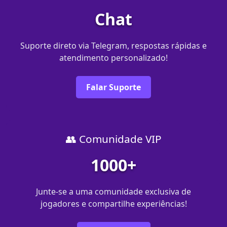
Chat
Suporte direto via Telegram, respostas rápidas e
atendimento personalizado!
Falar Suporte
👥 Comunidade VIP
1000+
Junte-se a uma comunidade exclusiva de
jogadores e compartilhe experiências!