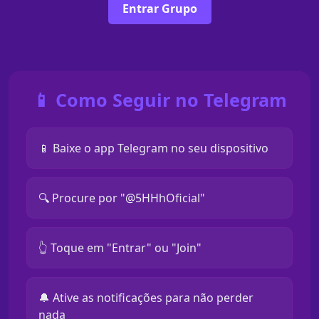
Entrar Grupo
📱 Como Seguir no Telegram
📱 Baixe o app Telegram no seu dispositivo
🔍 Procure por "@5HHhOficial"
👆 Toque em "Entrar" ou "Join"
🔔 Ative as notificações para não perder
nada