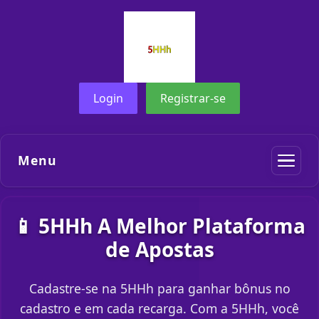
Login
Registrar-se
Menu
📱 5HHh A Melhor Plataforma
de Apostas
Cadastre-se na 5HHh para ganhar bônus no
cadastro e em cada recarga. Com a 5HHh, você