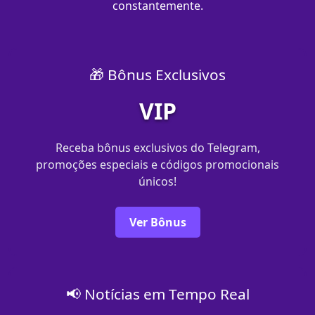
constantemente.
🎁 Bônus Exclusivos
VIP
Receba bônus exclusivos do Telegram,
promoções especiais e códigos promocionais
únicos!
Ver Bônus
📢 Notícias em Tempo Real