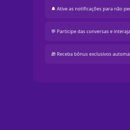
🔔 Ative as notificações para não p
💬 Participe das conversas e interaj
🎁 Receba bônus exclusivos autom