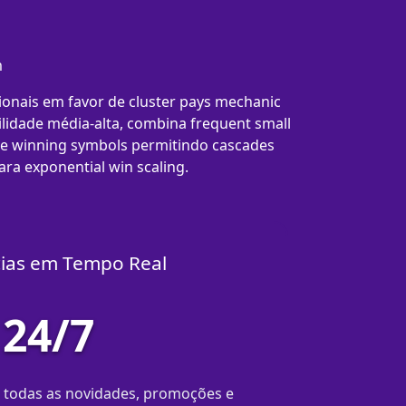
m
cionais em favor de cluster pays mechanic
lidade média-alta, combina frequent small
ove winning symbols permitindo cascades
ara exponential win scaling.
cias em Tempo Real
24/7
e todas as novidades, promoções e