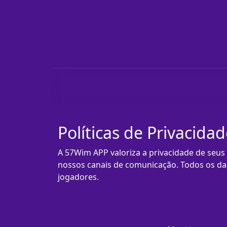
Políticas de Privacida
A 57Wim APP valoriza a privacidade de seu
nossos canais de comunicação. Todos os dad
jogadores.