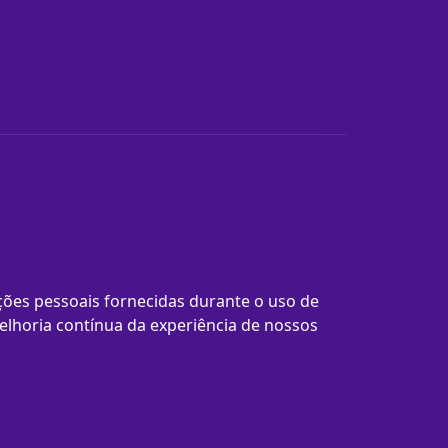
ões pessoais fornecidas durante o uso de
elhoria contínua da experiência de nossos