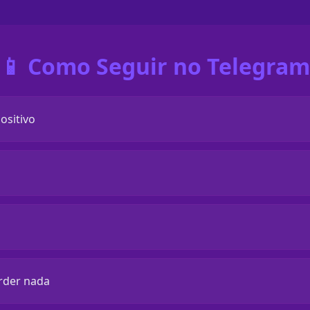
📱 Como Seguir no Telegram
ositivo
erder nada