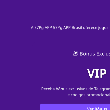
A 57Pg APP 57Pg APP Brasil oferece jogos 
🎁 Bônus Exclu
VIP
Receba bônus exclusivos do Telegra
e códigos promocionai
Ver Bônus