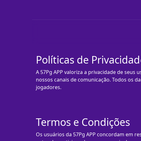
Políticas de Privacida
A 57Pg APP valoriza a privacidade de seus 
nossos canais de comunicação. Todos os dad
jogadores.
Termos e Condições
Os usuários da 57Pg APP concordam em resp