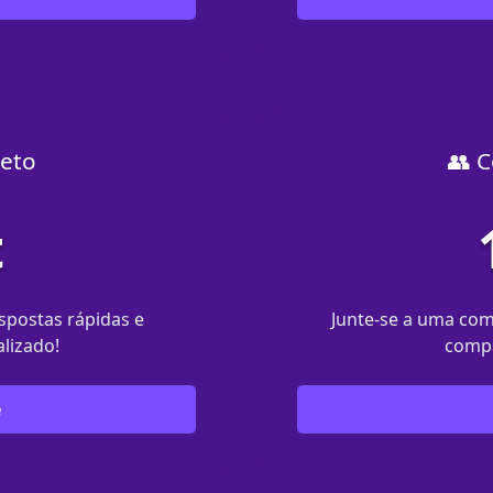
reto
👥 
t
espostas rápidas e
Junte-se a uma com
lizado!
compa
e