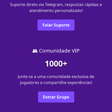
Suporte direto via Telegram, respostas rápidas e
atendimento personalizado!
Falar Suporte
👥 Comunidade VIP
1000+
Junte-se a uma comunidade exclusiva de
jogadores e compartilhe experiências!
Entrar Grupo