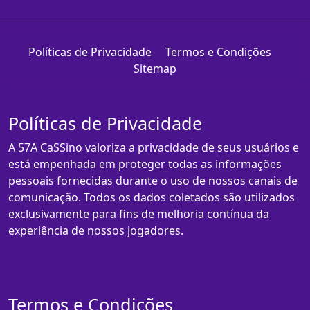
Políticas de Privacidade
Termos e Condições
Sitemap
Políticas de Privacidade
A 57A CaSSino valoriza a privacidade de seus usuários e
está empenhada em proteger todas as informações
pessoais fornecidas durante o uso de nossos canais de
comunicação. Todos os dados coletados são utilizados
exclusivamente para fins de melhoria contínua da
experiência de nossos jogadores.
Termos e Condições