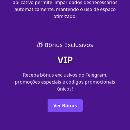
aplicativo permite limpar dados desnecessários
automaticamente, mantendo o uso de espaço
otimizado.
🎁 Bônus Exclusivos
VIP
Receba bônus exclusivos do Telegram,
promoções especiais e códigos promocionais
únicos!
Ver Bônus