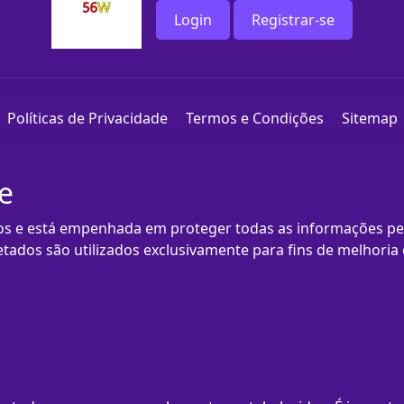
Login
Registrar-se
Políticas de Privacidade
Termos e Condições
Sitemap
de
rios e está empenhada em proteger todas as informações pe
tados são utilizados exclusivamente para fins de melhoria