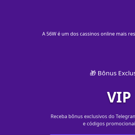
A 56W é um dos cassinos online mais res
🎁 Bônus Exclu
VIP
Receba bônus exclusivos do Telegra
e códigos promocionai