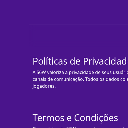
Políticas de Privacida
A 56W valoriza a privacidade de seus usuá
canais de comunicação. Todos os dados cole
jogadores.
Termos e Condições