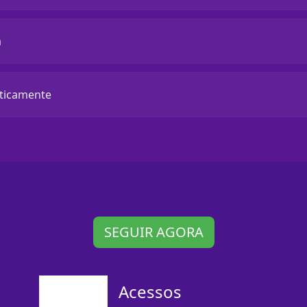
a
aticamente
SEGUIR AGORA
Acessos