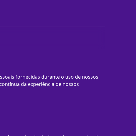
ssoais fornecidas durante o uso de nossos
 contínua da experiência de nossos