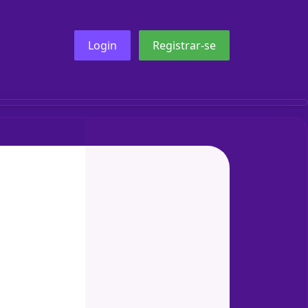
Login
Registrar-se