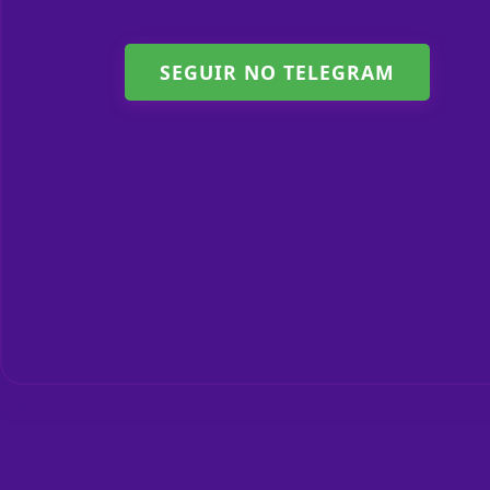
SEGUIR NO TELEGRAM