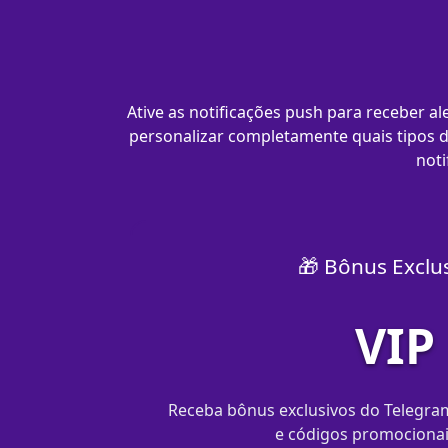
Ative as notificações push para receber a
personalizar completamente quais tipos d
noti
🎁 Bônus Exclu
VIP
Receba bônus exclusivos do Telegra
e códigos promocionai