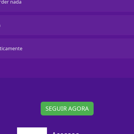
erder nada
a
aticamente
SEGUIR AGORA