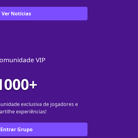
Ver Notícias
Comunidade VIP
1000+
unidade exclusiva de jogadores e
rtilhe experiências!
Entrar Grupo