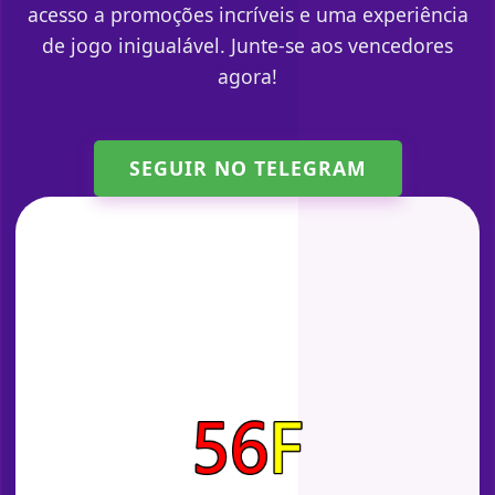
acesso a promoções incríveis e uma experiência
de jogo inigualável. Junte-se aos vencedores
agora!
SEGUIR NO TELEGRAM