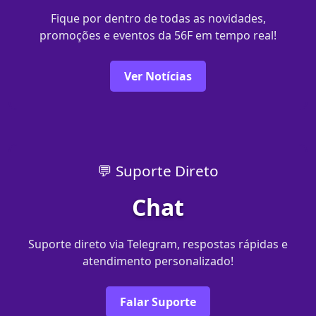
Fique por dentro de todas as novidades,
promoções e eventos da 56F em tempo real!
Ver Notícias
💬 Suporte Direto
Chat
Suporte direto via Telegram, respostas rápidas e
atendimento personalizado!
Falar Suporte