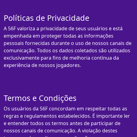
Políticas de Privacidade
A 56F valoriza a privacidade de seus usuários e está
empenhada em proteger todas as informações
pessoais fornecidas durante o uso de nossos canais de
comunicação. Todos os dados coletados são utilizados
exclusivamente para fins de melhoria contínua da
experiência de nossos jogadores.
Termos e Condições
Os usuários da 56F concordam em respeitar todas as
regras e regulamentos estabelecidos. É importante ler
e entender todos os termos antes de participar de
nossos canais de comunicação. A violação destes