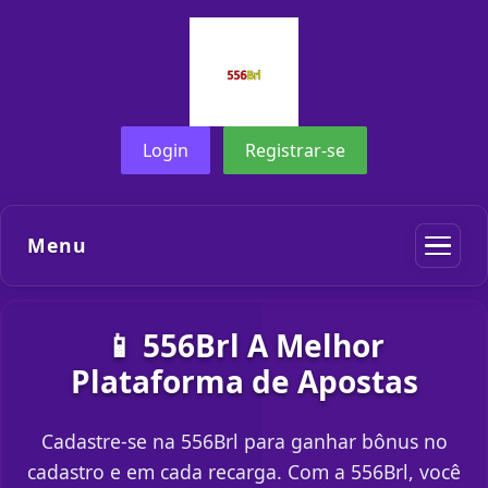
Login
Registrar-se
Menu
📱 556Brl A Melhor
Plataforma de Apostas
Cadastre-se na 556Brl para ganhar bônus no
cadastro e em cada recarga. Com a 556Brl, você