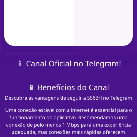
📱 Canal Oficial no Telegram!
📱 Benefícios do Canal
Descubra as vantagens de seguir a 556Brl no Telegram
Uma conexão estável com a internet é essencial para o
funcionamento do aplicativo. Recomendamos uma
conexão de pelo menos 1 Mbps para uma experiência
adequada, mas conexões mais rápidas oferecem