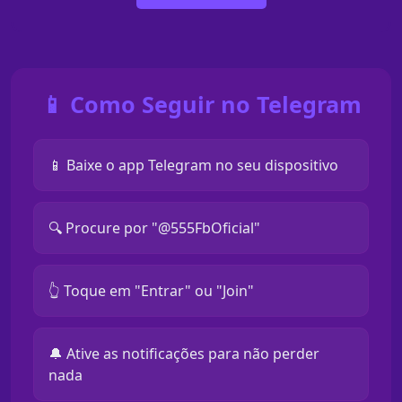
📱 Como Seguir no Telegram
📱 Baixe o app Telegram no seu dispositivo
🔍 Procure por "@555FbOficial"
👆 Toque em "Entrar" ou "Join"
🔔 Ative as notificações para não perder
nada