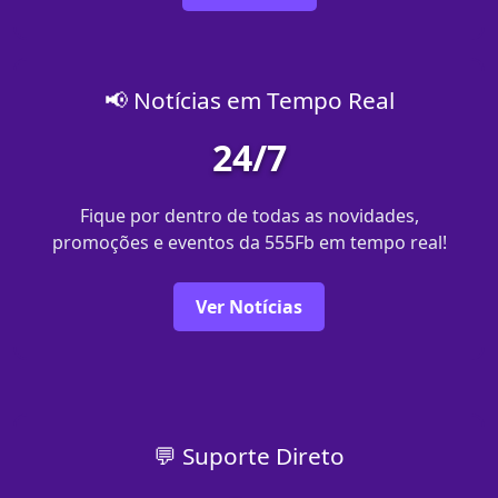
📢 Notícias em Tempo Real
24/7
Fique por dentro de todas as novidades,
promoções e eventos da 555Fb em tempo real!
Ver Notícias
💬 Suporte Direto