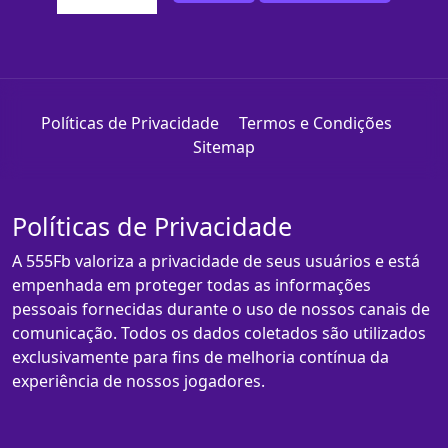
Políticas de Privacidade
Termos e Condições
Sitemap
Políticas de Privacidade
A 555Fb valoriza a privacidade de seus usuários e está
empenhada em proteger todas as informações
pessoais fornecidas durante o uso de nossos canais de
comunicação. Todos os dados coletados são utilizados
exclusivamente para fins de melhoria contínua da
experiência de nossos jogadores.