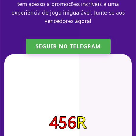
tem acesso a promoções incríveis e uma
experiência de jogo inigualável. Junte-se aos
vencedores agora!
SEGUIR NO TELEGRAM