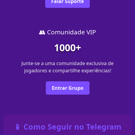
Falar Suporte
👥 Comunidade VIP
1000+
Junte-se a uma comunidade exclusiva de
jogadores e compartilhe experiências!
Entrar Grupo
📱 Como Seguir no Telegram