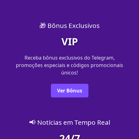
🎁 Bônus Exclusivos
VIP
Receba bônus exclusivos do Telegram,
promoções especiais e códigos promocionais
únicos!
Ver Bônus
📢 Notícias em Tempo Real
24/7