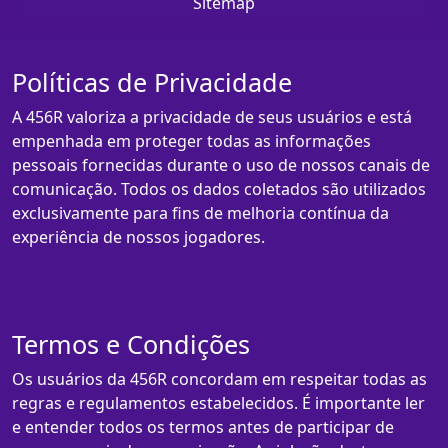
Sitemap
Políticas de Privacidade
A 456R valoriza a privacidade de seus usuários e está
empenhada em proteger todas as informações
pessoais fornecidas durante o uso de nossos canais de
comunicação. Todos os dados coletados são utilizados
exclusivamente para fins de melhoria contínua da
experiência de nossos jogadores.
Termos e Condições
Os usuários da 456R concordam em respeitar todas as
regras e regulamentos estabelecidos. É importante ler
e entender todos os termos antes de participar de