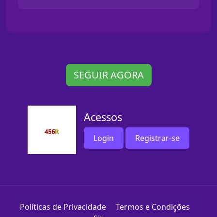
SEGUIR AGORA
Acessos
Login
Registrar-se
Políticas de Privacidade
Termos e Condições