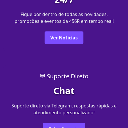
Fique por dentro de todas as novidades,
promoções e eventos da 456R em tempo real!
Ver Notícias
💬 Suporte Direto
Chat
Suporte direto via Telegram, respostas rápidas e
atendimento personalizado!