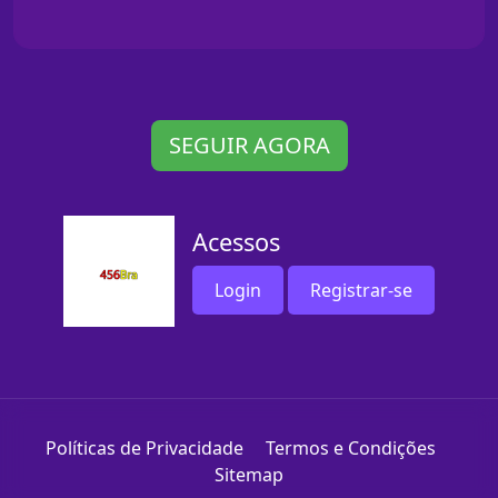
SEGUIR AGORA
Acessos
Login
Registrar-se
Políticas de Privacidade
Termos e Condições
Sitemap