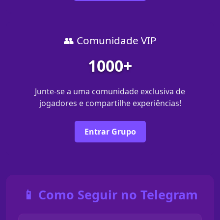
👥 Comunidade VIP
1000+
Junte-se a uma comunidade exclusiva de
jogadores e compartilhe experiências!
Entrar Grupo
📱 Como Seguir no Telegram