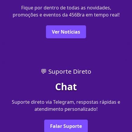
Fique por dentro de todas as novidades,
promoções e eventos da 456Bra em tempo real!
Ver Notícias
💬 Suporte Direto
Chat
Suporte direto via Telegram, respostas rápidas e
atendimento personalizado!
Falar Suporte