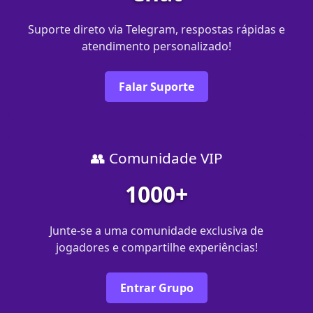
Suporte direto via Telegram, respostas rápidas e
atendimento personalizado!
Falar Suporte
👥 Comunidade VIP
1000+
Junte-se a uma comunidade exclusiva de
jogadores e compartilhe experiências!
Entrar Grupo