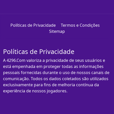
Políticas de Privacidade
Termos e Condições
Sitemap
Políticas de Privacidade
A 4296.Com valoriza a privacidade de seus usuários e
está empenhada em proteger todas as informações
pessoais fornecidas durante o uso de nossos canais de
comunicação. Todos os dados coletados são utilizados
exclusivamente para fins de melhoria contínua da
experiência de nossos jogadores.