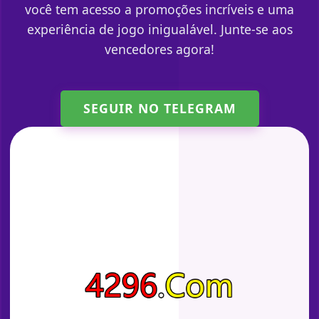
você tem acesso a promoções incríveis e uma
experiência de jogo inigualável. Junte-se aos
vencedores agora!
SEGUIR NO TELEGRAM