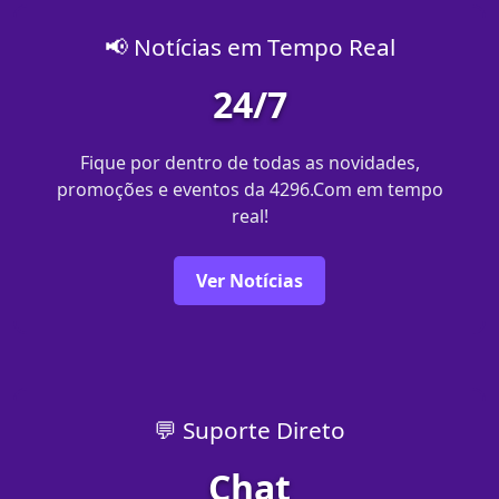
📢 Notícias em Tempo Real
24/7
Fique por dentro de todas as novidades,
promoções e eventos da 4296.Com em tempo
real!
Ver Notícias
💬 Suporte Direto
Chat