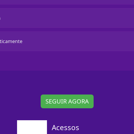
a
aticamente
SEGUIR AGORA
Acessos