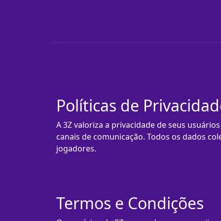
Políticas de Privacida
A 3Z valoriza a privacidade de seus usuári
canais de comunicação. Todos os dados cole
jogadores.
Termos e Condições