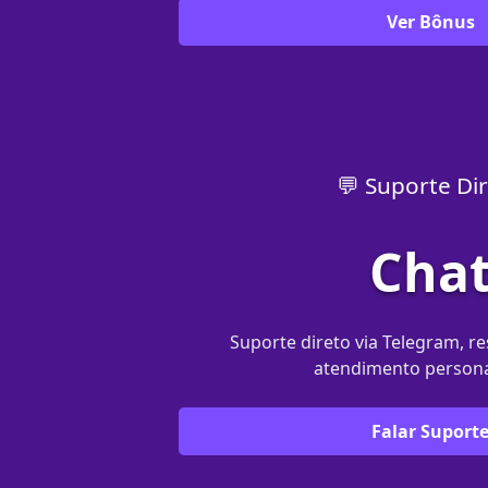
Ver Bônus
💬 Suporte Di
Cha
Suporte direto via Telegram, r
atendimento persona
Falar Suport