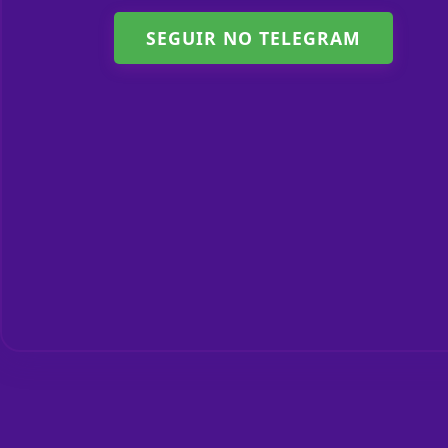
SEGUIR NO TELEGRAM