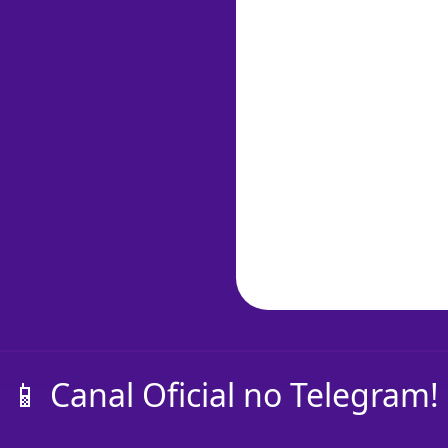
📱 Canal Oficial no Telegram!