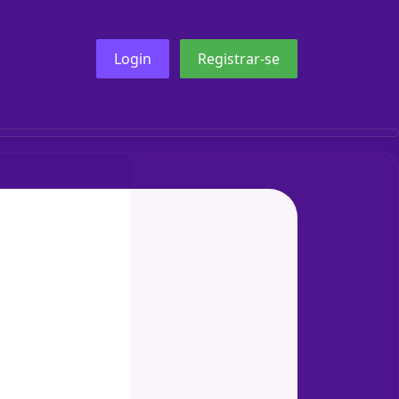
Login
Registrar-se