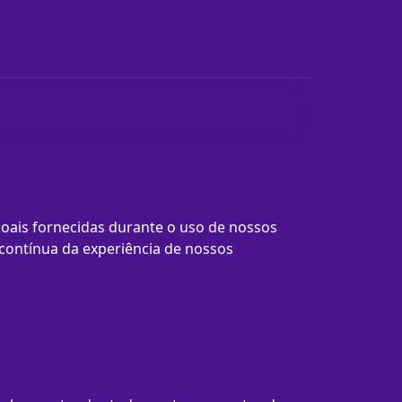
soais fornecidas durante o uso de nossos
 contínua da experiência de nossos