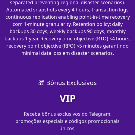
separated preventing regional disaster scenarios).
Automated snapshots every 4 hours, transaction logs
continuous replication enabling point-in-time recovery
com 1-minute granularity. Retention policy: daily
backups 30 days, weekly backups 90 days, monthly
backups 1 year. Recovery time objective (RTO) <4 hours,
recovery point objective (RPO) <5 minutes garantindo
minimal data loss em disaster scenarios.
🎁 Bônus Exclusivos
VIP
Receba bônus exclusivos do Telegram,
promoções especiais e códigos promocionais
únicos!