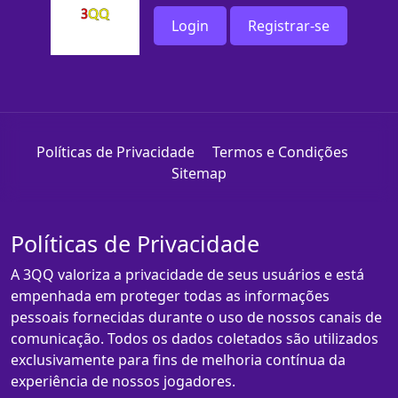
Login
Registrar-se
Políticas de Privacidade
Termos e Condições
Sitemap
Políticas de Privacidade
A 3QQ valoriza a privacidade de seus usuários e está
empenhada em proteger todas as informações
pessoais fornecidas durante o uso de nossos canais de
comunicação. Todos os dados coletados são utilizados
exclusivamente para fins de melhoria contínua da
experiência de nossos jogadores.