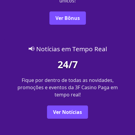
únicos!
Ver Bônus
📢 Notícias em Tempo Real
24/7
Fique por dentro de todas as novidades,
promoções e eventos da 3F Casino Paga em
tempo real!
Ver Notícias