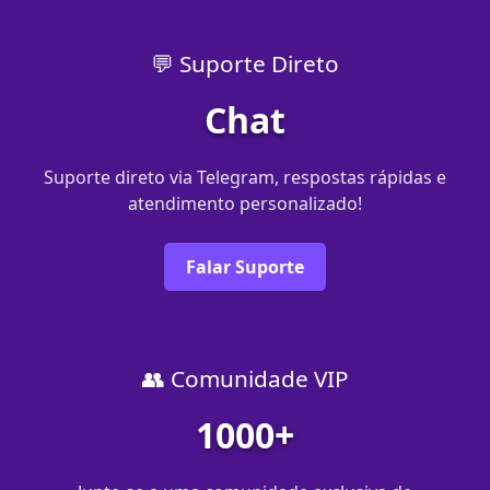
💬 Suporte Direto
Chat
Suporte direto via Telegram, respostas rápidas e
atendimento personalizado!
Falar Suporte
👥 Comunidade VIP
1000+