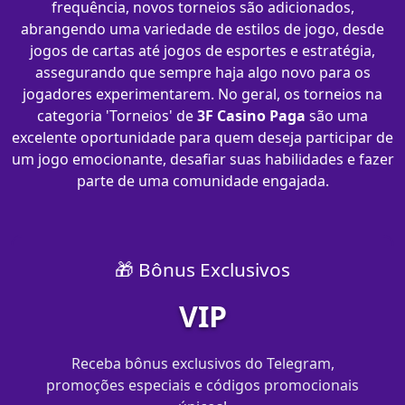
frequência, novos torneios são adicionados,
abrangendo uma variedade de estilos de jogo, desde
jogos de cartas até jogos de esportes e estratégia,
assegurando que sempre haja algo novo para os
jogadores experimentarem. No geral, os torneios na
categoria 'Torneios' de
3F Casino Paga
são uma
excelente oportunidade para quem deseja participar de
um jogo emocionante, desafiar suas habilidades e fazer
parte de uma comunidade engajada.
🎁 Bônus Exclusivos
VIP
Receba bônus exclusivos do Telegram,
promoções especiais e códigos promocionais