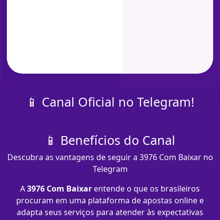
📱 Canal Oficial no Telegram!
📱 Benefícios do Canal
Descubra as vantagens de seguir a 3976 Com Baixar no
Telegram
A
3976 Com Baixar
entende o que os brasileiros
procuram em uma plataforma de apostas online e
adapta seus serviços para atender às expectativas