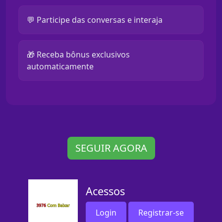
💬 Participe das conversas e interaja
🎁 Receba bônus exclusivos
automaticamente
SEGUIR AGORA
Acessos
Login
Registrar-se