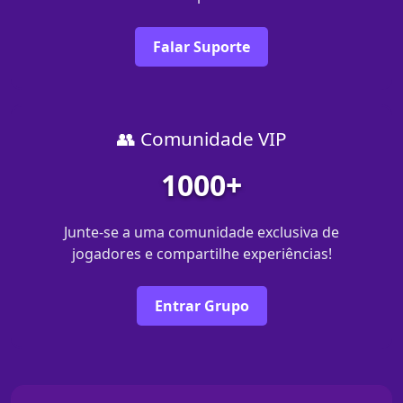
Falar Suporte
👥 Comunidade VIP
1000+
Junte-se a uma comunidade exclusiva de
jogadores e compartilhe experiências!
Entrar Grupo