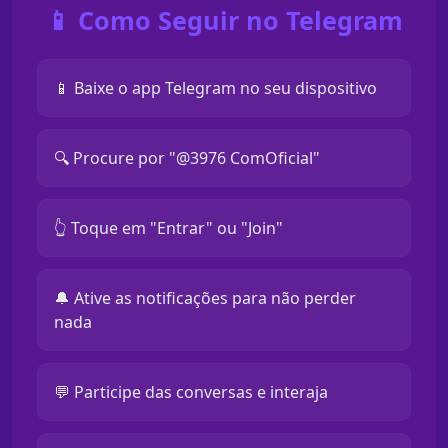
📱 Como Seguir no Telegram
📱 Baixe o app Telegram no seu dispositivo
🔍 Procure por "@3976 ComOficial"
👆 Toque em "Entrar" ou "Join"
🔔 Ative as notificações para não perder
nada
💬 Participe das conversas e interaja