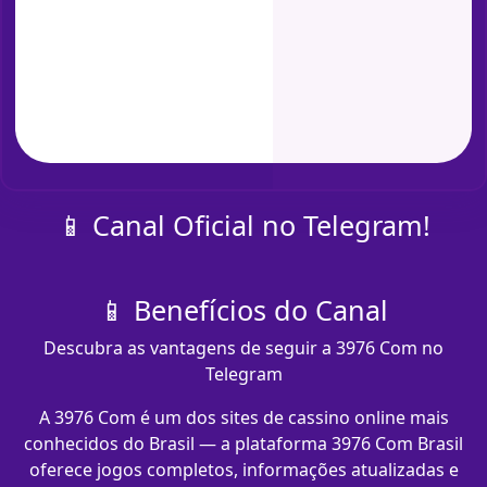
📱 Canal Oficial no Telegram!
📱 Benefícios do Canal
Descubra as vantagens de seguir a 3976 Com no
Telegram
A 3976 Com é um dos sites de cassino online mais
conhecidos do Brasil — a plataforma 3976 Com Brasil
oferece jogos completos, informações atualizadas e