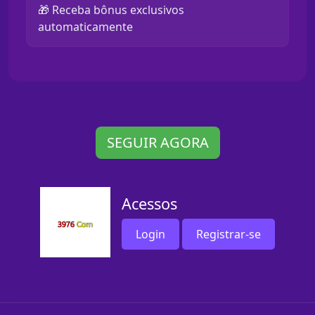
🎁 Receba bônus exclusivos
automaticamente
SEGUIR AGORA
Acessos
Login
Registrar-se