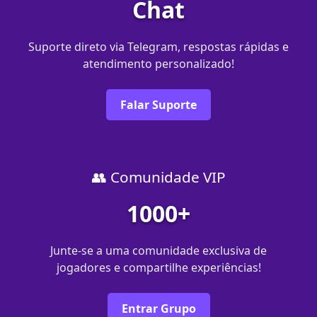
Chat
Suporte direto via Telegram, respostas rápidas e
atendimento personalizado!
Falar Suporte
👥 Comunidade VIP
1000+
Junte-se a uma comunidade exclusiva de
jogadores e compartilhe experiências!
Entrar Grupo