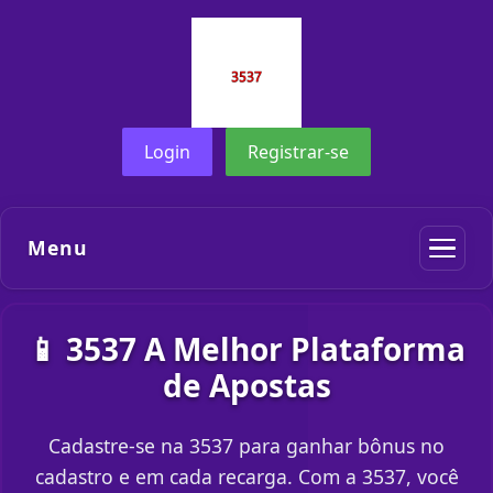
Login
Registrar-se
Menu
📱 3537 A Melhor Plataforma
de Apostas
Cadastre-se na 3537 para ganhar bônus no
cadastro e em cada recarga. Com a 3537, você