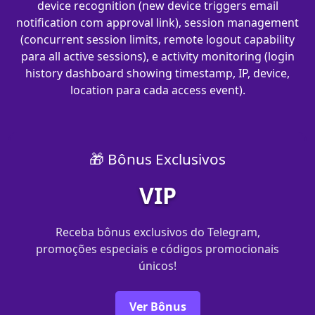
device recognition (new device triggers email
notification com approval link), session management
(concurrent session limits, remote logout capability
para all active sessions), e activity monitoring (login
history dashboard showing timestamp, IP, device,
location para cada access event).
🎁 Bônus Exclusivos
VIP
Receba bônus exclusivos do Telegram,
promoções especiais e códigos promocionais
únicos!
Ver Bônus