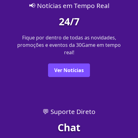
📢 Notícias em Tempo Real
24/7
Fique por dentro de todas as novidades,
promoções e eventos da 30Game em tempo
real!
Ver Notícias
💬 Suporte Direto
Chat