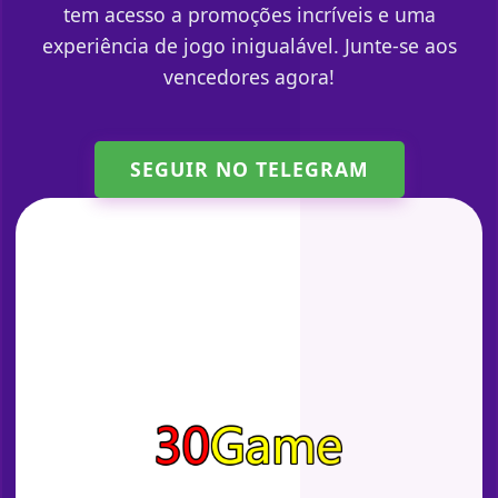
tem acesso a promoções incríveis e uma
experiência de jogo inigualável. Junte-se aos
vencedores agora!
SEGUIR NO TELEGRAM