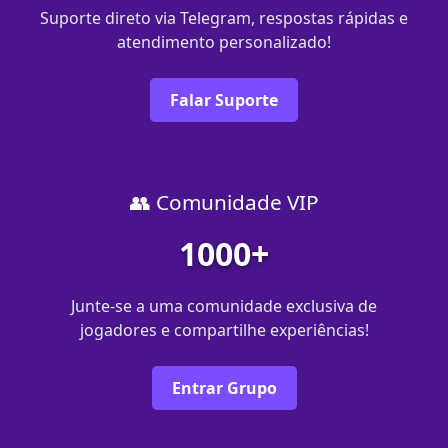
Suporte direto via Telegram, respostas rápidas e
atendimento personalizado!
Falar Suporte
👥 Comunidade VIP
1000+
Junte-se a uma comunidade exclusiva de
jogadores e compartilhe experiências!
Entrar Grupo