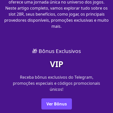
oferece uma jornada única no universo dos jogos.
Neste artigo completo, vamos explorar tudo sobre os
slot 28R, seus benefícios, como jogar, os principais
provedores disponíveis, promoções exclusivas e muito
mais.
🎁 Bônus Exclusivos
VIP
Receba bônus exclusivos do Telegram,
promoções especiais e códigos promocionais
únicos!
Ver Bônus