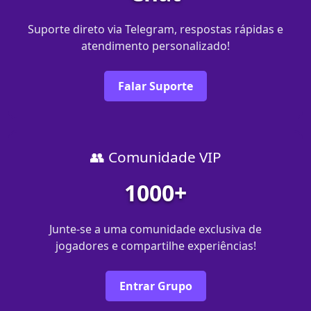
Suporte direto via Telegram, respostas rápidas e
atendimento personalizado!
Falar Suporte
👥 Comunidade VIP
1000+
Junte-se a uma comunidade exclusiva de
jogadores e compartilhe experiências!
Entrar Grupo