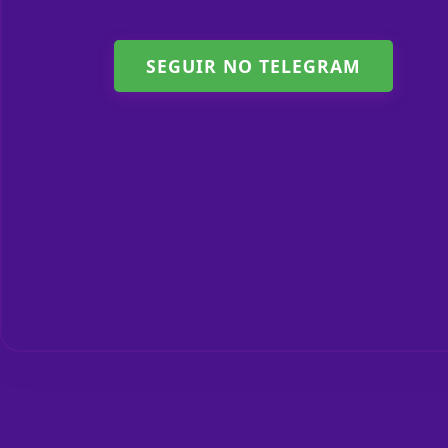
SEGUIR NO TELEGRAM