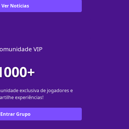
Ver Notícias
Comunidade VIP
1000+
unidade exclusiva de jogadores e
rtilhe experiências!
Entrar Grupo