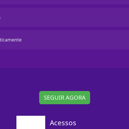
a
aticamente
SEGUIR AGORA
Acessos