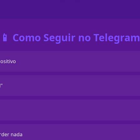
📱 Como Seguir no Telegram
ositivo
l"
erder nada