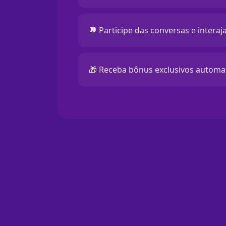
💬 Participe das conversas e interaj
🎁 Receba bônus exclusivos autom