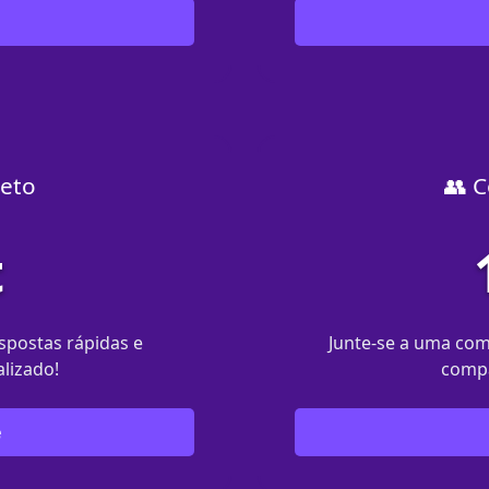
reto
👥 
t
espostas rápidas e
Junte-se a uma com
lizado!
compa
e