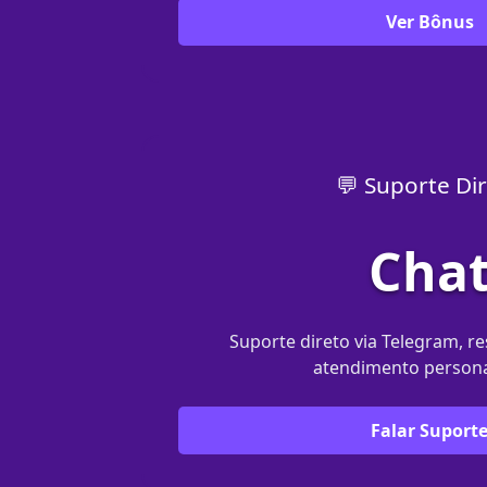
Ver Bônus
💬 Suporte Di
Cha
Suporte direto via Telegram, r
atendimento persona
Falar Suport