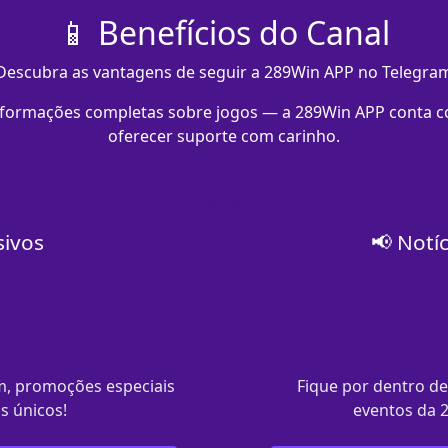
📱 Benefícios do Canal
Descubra as vantagens de seguir a 289Win APP no Telegra
informações completas sobre jogos — a 289Win APP conta c
oferecer suporte com carinho.
sivos
📢 Notí
m, promoções especiais
Fique por dentro d
s únicos!
eventos da 