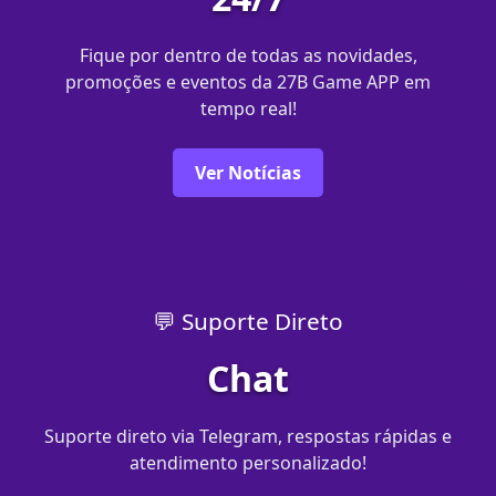
Fique por dentro de todas as novidades,
promoções e eventos da 27B Game APP em
tempo real!
Ver Notícias
💬 Suporte Direto
Chat
Suporte direto via Telegram, respostas rápidas e
atendimento personalizado!