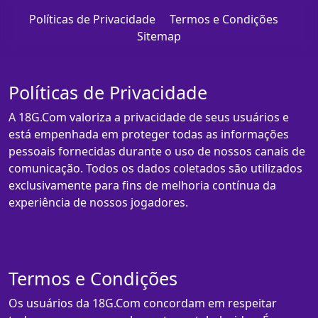
Políticas de Privacidade
Termos e Condições
Sitemap
Políticas de Privacidade
A 18G.Com valoriza a privacidade de seus usuários e
está empenhada em proteger todas as informações
pessoais fornecidas durante o uso de nossos canais de
comunicação. Todos os dados coletados são utilizados
exclusivamente para fins de melhoria contínua da
experiência de nossos jogadores.
Termos e Condições
Os usuários da 18G.Com concordam em respeitar