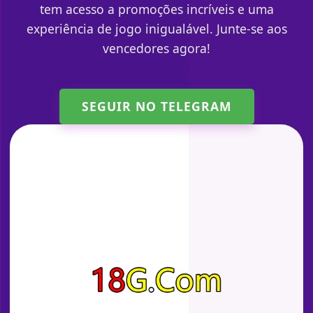
tem acesso a promoções incríveis e uma
experiência de jogo inigualável. Junte-se aos
vencedores agora!
SEGUIR NO TELEGRAM