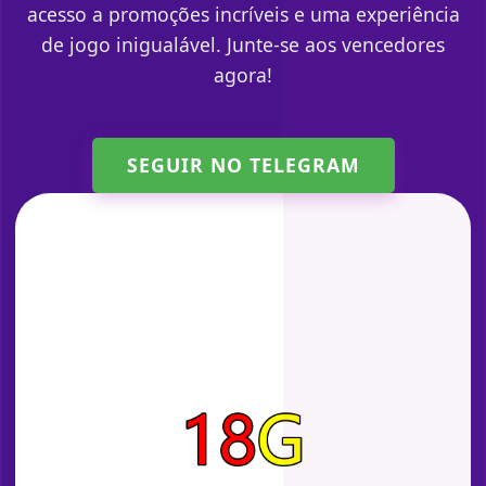
acesso a promoções incríveis e uma experiência
de jogo inigualável. Junte-se aos vencedores
agora!
SEGUIR NO TELEGRAM