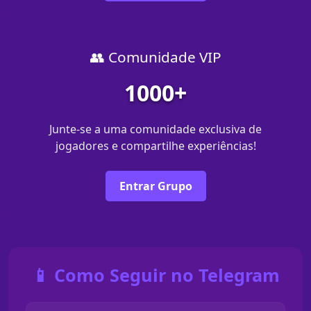
👥 Comunidade VIP
1000+
Junte-se a uma comunidade exclusiva de
jogadores e compartilhe experiências!
Entrar Grupo
📱 Como Seguir no Telegram