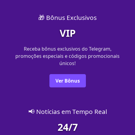
🎁 Bônus Exclusivos
VIP
Receba bônus exclusivos do Telegram,
promoções especiais e códigos promocionais
únicos!
Ver Bônus
📢 Notícias em Tempo Real
24/7