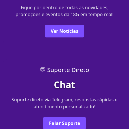
Fique por dentro de todas as novidades,
promoções e eventos da 18G em tempo real!
Ver Notícias
💬 Suporte Direto
Chat
Suporte direto via Telegram, respostas rápidas e
atendimento personalizado!
Falar Suporte