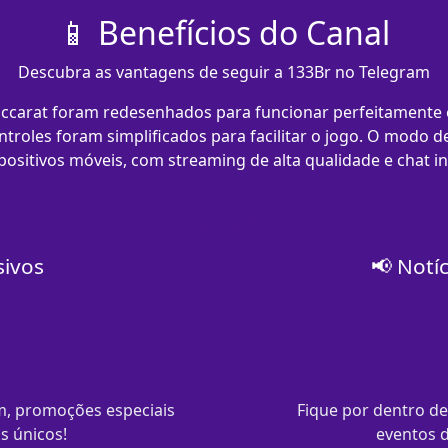
📱 Benefícios do Canal
Descubra as vantagens de seguir a 133Br no Telegram
baccarat foram redesenhados para funcionar perfeitamente e
ontroles foram simplificados para facilitar o jogo. O modo 
positivos móveis, com streaming de alta qualidade e chat i
sivos
📢 Notí
m, promoções especiais
Fique por dentro d
s únicos!
eventos 