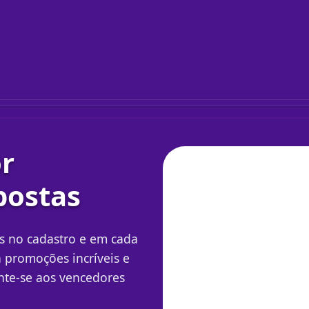
or
postas
s no cadastro e em cada
 promoções incríveis e
unte-se aos vencedores