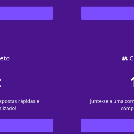
reto
👥 
t
espostas rápidas e
Junte-se a uma com
lizado!
compa
e