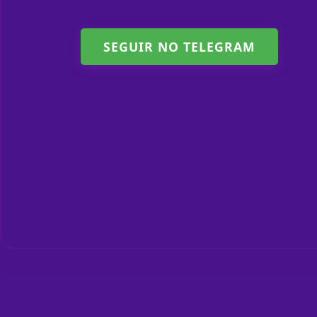
SEGUIR NO TELEGRAM