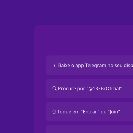
📱 Baixe o app Telegram no seu disp
🔍 Procure por "@133BrOficial"
👆 Toque em "Entrar" ou "Join"